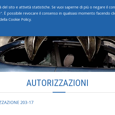
 del sito e attività statistiche. Se vuoi saperne di più o negare il c
e". È possibile revocare il consenso in qualsiasi momento facendo clic
HOME
CHI SIAMO
SERVIZI
ella Cookie Policy.
AUTORIZZAZIONI
ZZAZIONE 203-17