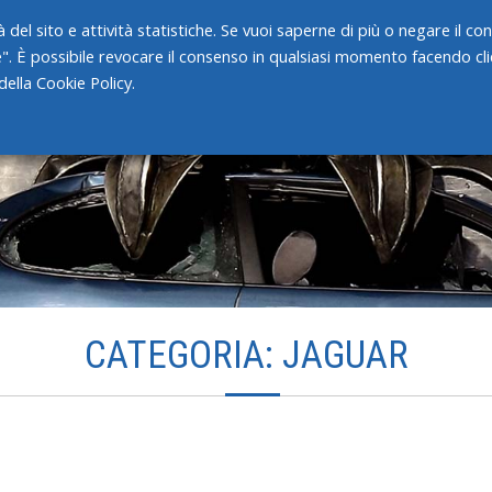
 del sito e attività statistiche. Se vuoi saperne di più o negare il c
e". È possibile revocare il consenso in qualsiasi momento facendo clic
HOME
CHI SIAMO
SERVIZI
ella Cookie Policy.
CATEGORIA: JAGUAR