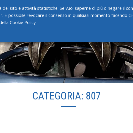
 del sito e attività statistiche. Se vuoi saperne di più o negare il c
e". È possibile revocare il consenso in qualsiasi momento facendo clic
HOME
CHI SIAMO
SERVIZI
ella Cookie Policy.
CATEGORIA: 807