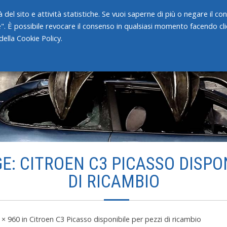
 del sito e attività statistiche. Se vuoi saperne di più o negare il c
e". È possibile revocare il consenso in qualsiasi momento facendo clic
HOME
CHI SIAMO
SERVIZI
ella Cookie Policy.
E: CITROEN C3 PICASSO DISPON
DI RICAMBIO
 × 960
in
Citroen C3 Picasso disponibile per pezzi di ricambio