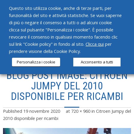
Questo sito utilizza cookie, anche di terze parti, per
funzionalità del sito e attività statistiche. Se vuoi saperne
di più o negare il consenso a tutti o ad alcuni cookie
clicca sul pulsante "Personalizza i cookie". È possibile
revocare il consenso in qualsiasi momento facendo clic
HOME
sul link "Cookie policy" in fondo al sito.
Clicca qui
per
prendere visione della Cookie Policy.
CHI SIAMO
Personalizza i cookie
Acconsento a tutti
SERVIZI
BLOG POST IMAGE: CITROEN
PRODOTTI
JUMPY DEL 2010
DISPONIBILE PER RICAMBI
NEWS
CONTATTI
Published
19 novembre 2020
at
720 × 960
in
Citroen Jumpy del
2010 disponibile per ricambi