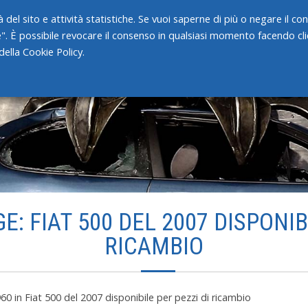
 del sito e attività statistiche. Se vuoi saperne di più o negare il c
e". È possibile revocare il consenso in qualsiasi momento facendo clic
HOME
CHI SIAMO
SERVIZI
ella Cookie Policy.
: FIAT 500 DEL 2007 DISPONIB
RICAMBIO
960
in
Fiat 500 del 2007 disponibile per pezzi di ricambio