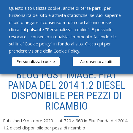
Questo sito utilizza cookie, anche di terze parti, per
funzionalità del sito e attività statistiche. Se vuoi saperne
di più o negare il consenso a tutti o ad alcuni cookie
clicca sul pulsante "Personalizza i cookie". È possibile
revocare il consenso in qualsiasi momento facendo clic
HOME
sul link "Cookie policy" in fondo al sito.
Clicca qui
per
prendere visione della Cookie Policy.
CHI SIAMO
Personalizza i cookie
Acconsento a tutti
SERVIZI
BLOG POST IMAGE: FIAT
PRODOTTI
PANDA DEL 2014 1.2 DIESEL
DISPONIBILE PER PEZZI DI
NEWS
RICAMBIO
CONTATTI
Published
9 ottobre 2020
at
720 × 960
in
Fiat Panda del 2014
1.2 diesel disponibile per pezzi di ricambio