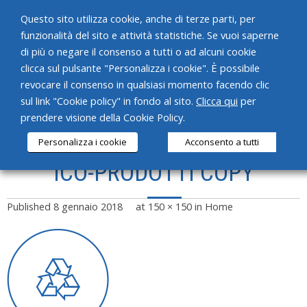
Questo sito utilizza cookie, anche di terze parti, per
funzionalità del sito e attività statistiche. Se vuoi saperne
di più o negare il consenso a tutti o ad alcuni cookie
clicca sul pulsante "Personalizza i cookie". È possibile
revocare il consenso in qualsiasi momento facendo clic
HOME
sul link "Cookie policy" in fondo al sito.
Clicca qui
per
prendere visione della Cookie Policy.
CHI SIAMO
Personalizza i cookie
Acconsento a tutti
SERVIZI
ICO-PRODOTTI COPY
PRODOTTI
Published
8 gennaio 2018
at
150 × 150
in
Home
NEWS
CONTATTI