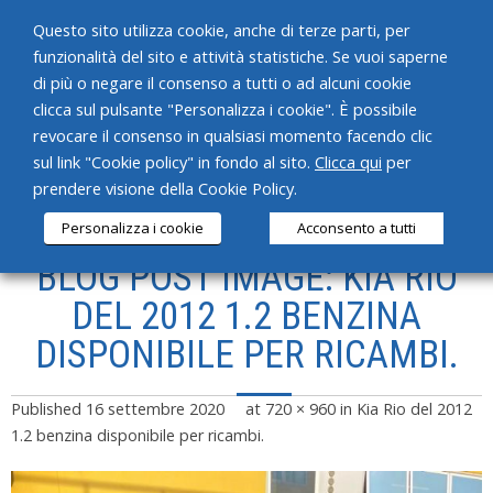
Questo sito utilizza cookie, anche di terze parti, per
funzionalità del sito e attività statistiche. Se vuoi saperne
di più o negare il consenso a tutti o ad alcuni cookie
clicca sul pulsante "Personalizza i cookie". È possibile
revocare il consenso in qualsiasi momento facendo clic
HOME
sul link "Cookie policy" in fondo al sito.
Clicca qui
per
prendere visione della Cookie Policy.
CHI SIAMO
Personalizza i cookie
Acconsento a tutti
SERVIZI
BLOG POST IMAGE: KIA RIO
PRODOTTI
DEL 2012 1.2 BENZINA
DISPONIBILE PER RICAMBI.
NEWS
CONTATTI
Published
16 settembre 2020
at
720 × 960
in
Kia Rio del 2012
1.2 benzina disponibile per ricambi.