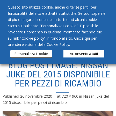
Questo sito utilizza cookie, anche di terze parti, per
funzionalità del sito e attività statistiche. Se vuoi saperne
di più o negare il consenso a tutti o ad alcuni cookie
clicca sul pulsante "Personalizza i cookie". È possibile
revocare il consenso in qualsiasi momento facendo clic
HOME
sul link "Cookie policy" in fondo al sito.
Clicca qui
per
prendere visione della Cookie Policy.
CHI SIAMO
Personalizza i cookie
Acconsento a tutti
SERVIZI
BLOG POST IMAGE: NISSAN
PRODOTTI
JUKE DEL 2015 DISPONIBILE
PER PEZZI DI RICAMBIO
NEWS
CONTATTI
Published
26 novembre 2020
at
720 × 960
in
Nissan Juke del
2015 disponibile per pezzi di ricambio