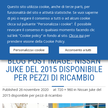
Questo sito utilizza cookie, anche di terze parti, per
funzionalità del sito e attività statistiche. Se vuoi saperne
di più o negare il consenso a tutti o ad alcuni cookie
clicca sul pulsante "Personalizza i cookie". È possibile
revocare il consenso in qualsiasi momento facendo clic
HOME
sul link "Cookie policy" in fondo al sito.
Clicca qui
per
prendere visione della Cookie Policy.
CHI SIAMO
Personalizza i cookie
Acconsento a tutti
SERVIZI
BLOG POST IMAGE: NISSAN
PRODOTTI
JUKE DEL 2015 DISPONIBILE
PER PEZZI DI RICAMBIO
NEWS
CONTATTI
Published
26 novembre 2020
at
720 × 960
in
Nissan Juke del
2015 disponibile per pezzi di ricambio