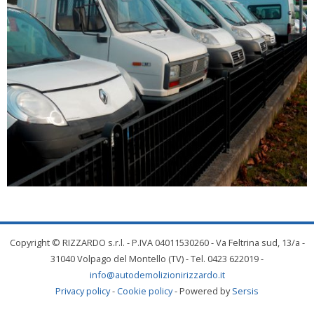
Copyright © RIZZARDO s.r.l. - P.IVA 04011530260 - Va Feltrina sud, 13/a -
31040 Volpago del Montello (TV) - Tel. 0423 622019 -
info@autodemolizionirizzardo.it
Privacy policy
-
Cookie policy
- Powered by
Sersis