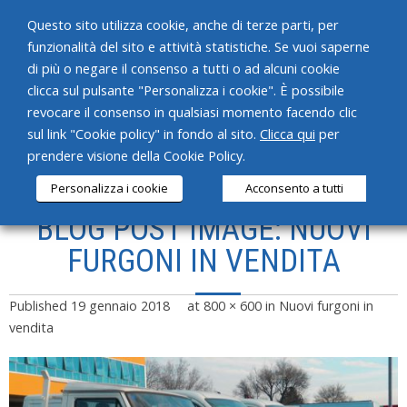
Questo sito utilizza cookie, anche di terze parti, per
funzionalità del sito e attività statistiche. Se vuoi saperne
di più o negare il consenso a tutti o ad alcuni cookie
clicca sul pulsante "Personalizza i cookie". È possibile
revocare il consenso in qualsiasi momento facendo clic
HOME
sul link "Cookie policy" in fondo al sito.
Clicca qui
per
prendere visione della Cookie Policy.
CHI SIAMO
Personalizza i cookie
Acconsento a tutti
SERVIZI
BLOG POST IMAGE: NUOVI
PRODOTTI
FURGONI IN VENDITA
NEWS
Published
19 gennaio 2018
at
800 × 600
in
Nuovi furgoni in
CONTATTI
vendita