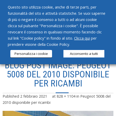
Questo sito utilizza cookie, anche di terze parti, per
funzionalità del sito e attività statistiche. Se vuoi saperne
di più o negare il consenso a tutti o ad alcuni cookie
clicca sul pulsante "Personalizza i cookie". È possibile
revocare il consenso in qualsiasi momento facendo clic
HOME
sul link "Cookie policy" in fondo al sito.
Clicca qui
per
prendere visione della Cookie Policy.
CHI SIAMO
Personalizza i cookie
Acconsento a tutti
SERVIZI
BLOG POST IMAGE: PEUGEOT
PRODOTTI
5008 DEL 2010 DISPONIBILE
PER RICAMBI
NEWS
CONTATTI
Published
2 febbraio 2021
at
828 × 1104
in
Peugeot 5008 del
2010 disponibile per ricambi