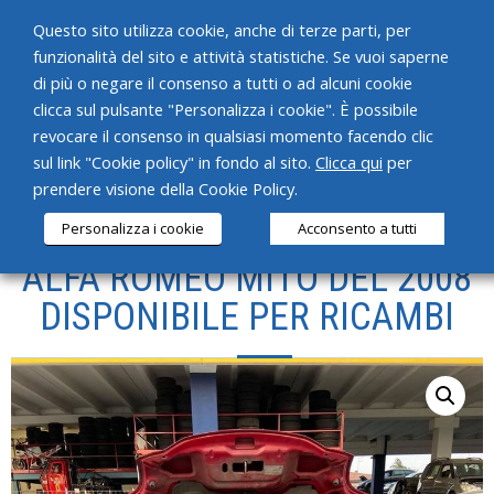
Questo sito utilizza cookie, anche di terze parti, per
funzionalità del sito e attività statistiche. Se vuoi saperne
di più o negare il consenso a tutti o ad alcuni cookie
clicca sul pulsante "Personalizza i cookie". È possibile
revocare il consenso in qualsiasi momento facendo clic
HOME
sul link "Cookie policy" in fondo al sito.
Clicca qui
per
prendere visione della Cookie Policy.
CHI SIAMO
Personalizza i cookie
Acconsento a tutti
SERVIZI
ALFA ROMEO MITO DEL 2008
PRODOTTI
DISPONIBILE PER RICAMBI
NEWS
CONTATTI