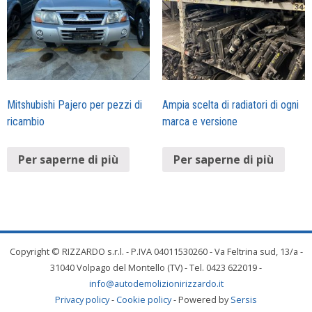
Mitshubishi Pajero per pezzi di
Ampia scelta di radiatori di ogni
ricambio
marca e versione
Per saperne di più
Per saperne di più
Copyright © RIZZARDO s.r.l. - P.IVA 04011530260 - Va Feltrina sud, 13/a -
31040 Volpago del Montello (TV) - Tel. 0423 622019 -
info@autodemolizionirizzardo.it
Privacy policy
-
Cookie policy
- Powered by
Sersis