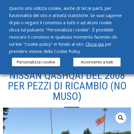
Questo sito utilizza cookie, anche di terze parti, per
funzionalità del sito e attività statistiche. Se vuoi saperne
di più o negare il consenso a tutti o ad alcuni cookie
clicca sul pulsante "Personalizza i cookie". È possibile
revocare il consenso in qualsiasi momento facendo clic
HOME
sul link "Cookie policy" in fondo al sito.
Clicca qui
per
prendere visione della Cookie Policy.
CHI SIAMO
Personalizza i cookie
Acconsento a tutti
SERVIZI
NISSAN QASHQAI DEL 2008
PRODOTTI
PER PEZZI DI RICAMBIO (NO
MUSO)
NEWS
CONTATTI