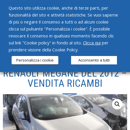
Questo sito utilizza cookie, anche di terze parti, per
funzionalità del sito e attività statistiche. Se vuoi saperne
di più o negare il consenso a tutti o ad alcuni cookie
clicca sul pulsante "Personalizza i cookie". È possibile
revocare il consenso in qualsiasi momento facendo clic
HOME
sul link "Cookie policy" in fondo al sito.
Clicca qui
per
prendere visione della Cookie Policy.
CHI SIAMO
Personalizza i cookie
Acconsento a tutti
SERVIZI
RENAULT MEGANE DEL 2012 –
PRODOTTI
VENDITA RICAMBI
NEWS
CONTATTI