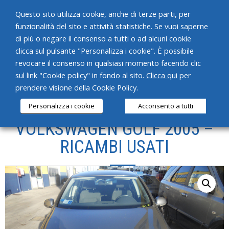
Questo sito utilizza cookie, anche di terze parti, per
funzionalità del sito e attività statistiche. Se vuoi saperne
di più o negare il consenso a tutti o ad alcuni cookie
clicca sul pulsante "Personalizza i cookie". È possibile
revocare il consenso in qualsiasi momento facendo clic
HOME
sul link "Cookie policy" in fondo al sito.
Clicca qui
per
prendere visione della Cookie Policy.
CHI SIAMO
Personalizza i cookie
Acconsento a tutti
SERVIZI
VOLKSWAGEN GOLF 2005 –
PRODOTTI
RICAMBI USATI
NEWS
CONTATTI