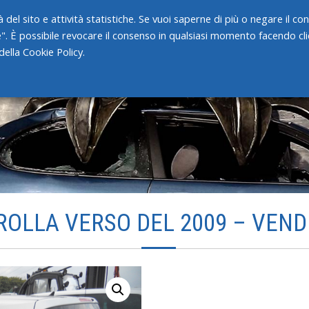
 del sito e attività statistiche. Se vuoi saperne di più o negare il c
e". È possibile revocare il consenso in qualsiasi momento facendo clic
HOME
CHI SIAMO
SERVIZI
ella Cookie Policy.
OLLA VERSO DEL 2009 – VEND