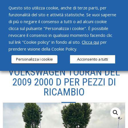
Questo sito utilizza cookie, anche di terze parti, per
funzionalità del sito e attività statistiche. Se vuoi saperne
di più o negare il consenso a tutti o ad alcuni cookie
clicca sul pulsante "Personalizza i cookie". È possibile
revocare il consenso in qualsiasi momento facendo clic
HOME
sul link "Cookie policy" in fondo al sito.
Clicca qui
per
prendere visione della Cookie Policy.
CHI SIAMO
Personalizza i cookie
Acconsento a tutti
SERVIZI
VOLKSWAGEN TOURAN DEL
PRODOTTI
2009 2000 D PER PEZZI DI
RICAMBIO
NEWS
CONTATTI