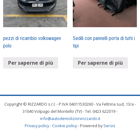
pezzi di ricambio volkswagen
Sedili con pannelli porta di tutti i
polo
tipi
Per saperne di più
Per saperne di più
Copyright © RIZZARDO s.r.l. - P.IVA 04011530260 - Va Feltrina sud, 13/a -
31040 Volpago del Montello (TV) - Tel. 0423 622019 -
info@autodemolizionirizzardo.it
Privacy policy
-
Cookie policy
- Powered by
Sersis