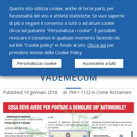
Questo sito utilizza cookie, anche di terze parti, per
funzionalità del sito e attività statistiche. Se vuoi saperne
di più o negare il consenso a tutti o ad alcuni cookie
clicca sul pulsante "Personalizza i cookie". È possibile
revocare il consenso in qualsiasi momento facendo clic
HOME
sul link "Cookie policy" in fondo al sito.
Clicca qui
per
prendere visione della Cookie Policy.
CHI SIAMO
Personalizza i cookie
Acconsento a tutti
SERVIZI
VADEMECUM
PRODOTTI
Published
10 gennaio 2018
at
794 × 1122
in
Come Rottamare
NEWS
CONTATTI