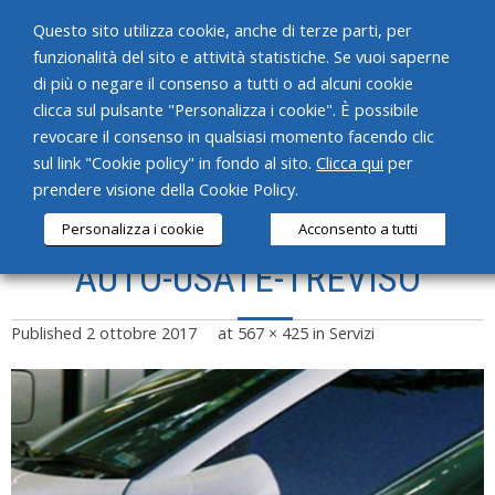
Questo sito utilizza cookie, anche di terze parti, per
funzionalità del sito e attività statistiche. Se vuoi saperne
di più o negare il consenso a tutti o ad alcuni cookie
clicca sul pulsante "Personalizza i cookie". È possibile
revocare il consenso in qualsiasi momento facendo clic
HOME
sul link "Cookie policy" in fondo al sito.
Clicca qui
per
prendere visione della Cookie Policy.
CHI SIAMO
Personalizza i cookie
Acconsento a tutti
SERVIZI
AUTO-USATE-TREVISO
PRODOTTI
Published
2 ottobre 2017
at
567 × 425
in
Servizi
NEWS
CONTATTI