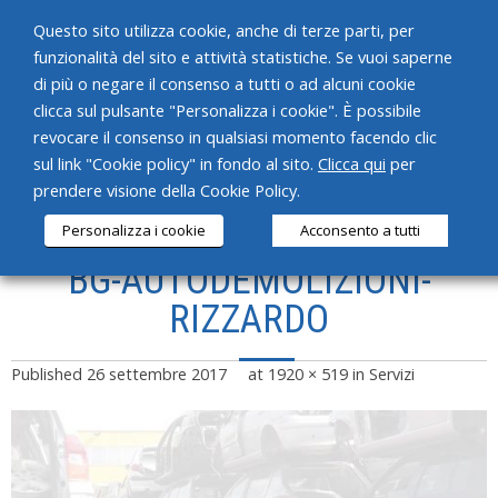
Questo sito utilizza cookie, anche di terze parti, per
funzionalità del sito e attività statistiche. Se vuoi saperne
di più o negare il consenso a tutti o ad alcuni cookie
clicca sul pulsante "Personalizza i cookie". È possibile
revocare il consenso in qualsiasi momento facendo clic
HOME
sul link "Cookie policy" in fondo al sito.
Clicca qui
per
prendere visione della Cookie Policy.
CHI SIAMO
Personalizza i cookie
Acconsento a tutti
SERVIZI
BG-AUTODEMOLIZIONI-
PRODOTTI
RIZZARDO
NEWS
Published
26 settembre 2017
at
1920 × 519
in
Servizi
CONTATTI