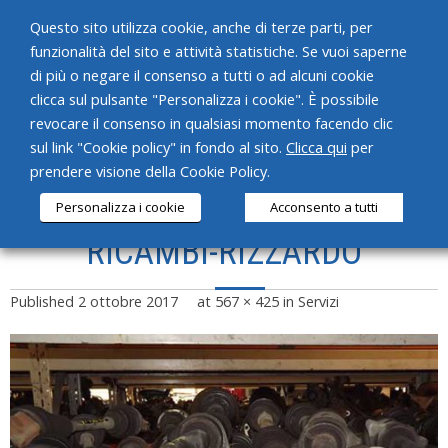
Questo sito utilizza cookie, anche di terze parti, per
funzionalità del sito e attività statistiche. Se vuoi saperne
di più o negare il consenso a tutti o ad alcuni cookie
clicca sul pulsante "Personalizza i cookie". È possibile
revocare il consenso in qualsiasi momento facendo clic
HOME
sul link "Cookie policy" in fondo al sito.
Clicca qui
per
prendere visione della Cookie Policy.
CHI SIAMO
Personalizza i cookie
Acconsento a tutti
SERVIZI
RICAMBI-RIZZARDO
PRODOTTI
Published
2 ottobre 2017
at
567 × 425
in
Servizi
NEWS
CONTATTI