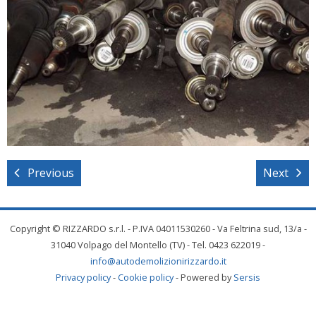
Previous
Next
Copyright © RIZZARDO s.r.l. - P.IVA 04011530260 - Va Feltrina sud, 13/a -
31040 Volpago del Montello (TV) - Tel. 0423 622019 -
info@autodemolizionirizzardo.it
Privacy policy
-
Cookie policy
- Powered by
Sersis