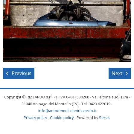
Previous
Next
Copyright © RIZZARDO s.r.l. - P.IVA 04011530260 - Va Feltrina sud, 13/a -
31040 Volpago del Montello (TV) - Tel. 0423 622019 -
info@autodemolizionirizzardo.it
Privacy policy
-
Cookie policy
- Powered by
Sersis