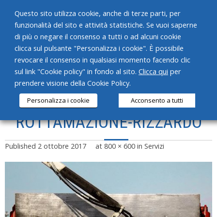
Questo sito utilizza cookie, anche di terze parti, per
funzionalità del sito e attività statistiche. Se vuoi saperne
di più o negare il consenso a tutti o ad alcuni cookie
clicca sul pulsante "Personalizza i cookie". È possibile
revocare il consenso in qualsiasi momento facendo clic
HOME
sul link "Cookie policy" in fondo al sito.
Clicca qui
per
prendere visione della Cookie Policy.
CHI SIAMO
Personalizza i cookie
Acconsento a tutti
SERVIZI
ROTTAMAZIONE-RIZZARDO
PRODOTTI
Published
2 ottobre 2017
at
800 × 600
in
Servizi
NEWS
CONTATTI