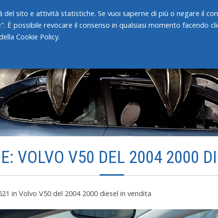
 del sito e attività statistiche. Se vuoi saperne di più o negare il c
e". È possibile revocare il consenso in qualsiasi momento facendo clic
HOME
CHI SIAMO
SERVIZI
ella Cookie Policy.
: VOLVO V50 DEL 2004 2000 D
621
in
Volvo V50 del 2004 2000 diesel in vendita