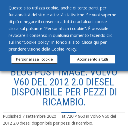
Questo sito utilizza cookie, anche di terze parti, per
funzionalità del sito e attività statistiche. Se vuoi saperne
di più o negare il consenso a tutti o ad alcuni cookie
clicca sul pulsante "Personalizza i cookie". È possibile
revocare il consenso in qualsiasi momento facendo clic
HOME
sul link "Cookie policy" in fondo al sito.
Clicca qui
per
prendere visione della Cookie Policy.
CHI SIAMO
Personalizza i cookie
Acconsento a tutti
SERVIZI
BLOG POST IMAGE: VOLVO
PRODOTTI
V60 DEL 2012 2.0 DIESEL
DISPONIBILE PER PEZZI DI
NEWS
RICAMBIO.
CONTATTI
Published
7 settembre 2020
at
720 × 960
in
Volvo V60 del
2012 2.0 diesel disponibile per pezzi di ricambio.