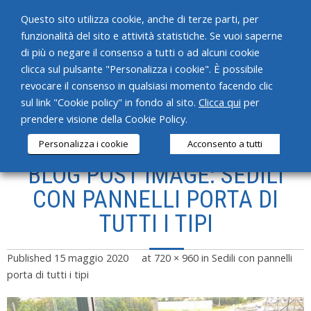
Questo sito utilizza cookie, anche di terze parti, per
funzionalità del sito e attività statistiche. Se vuoi saperne
di più o negare il consenso a tutti o ad alcuni cookie
clicca sul pulsante "Personalizza i cookie". È possibile
revocare il consenso in qualsiasi momento facendo clic
HOME
sul link "Cookie policy" in fondo al sito.
Clicca qui
per
prendere visione della Cookie Policy.
CHI SIAMO
Personalizza i cookie
Acconsento a tutti
SERVIZI
BLOG POST IMAGE: SEDILI
PRODOTTI
CON PANNELLI PORTA DI
TUTTI I TIPI
NEWS
CONTATTI
Published
15 maggio 2020
at
720 × 960
in
Sedili con pannelli
porta di tutti i tipi