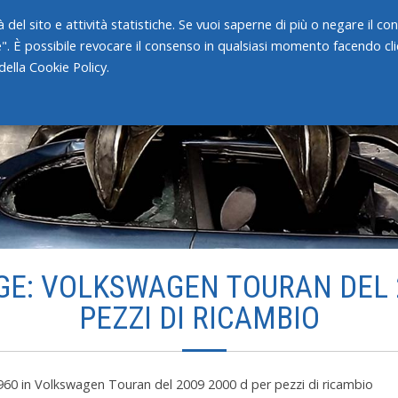
 del sito e attività statistiche. Se vuoi saperne di più o negare il c
e". È possibile revocare il consenso in qualsiasi momento facendo clic
HOME
CHI SIAMO
SERVIZI
ella Cookie Policy.
GE: VOLKSWAGEN TOURAN DEL 2
PEZZI DI RICAMBIO
960
in
Volkswagen Touran del 2009 2000 d per pezzi di ricambio