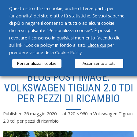
Questo sito utilizza cookie, anche di terze parti, per
funzionalità del sito e attività statistiche. Se vuoi saperne
di più o negare il consenso a tutti o ad alcuni cookie
clicca sul pulsante "Personalizza i cookie". È possibile
revocare il consenso in qualsiasi momento facendo clic
HOME
sul link "Cookie policy" in fondo al sito.
Clicca qui
per
prendere visione della Cookie Policy.
CHI SIAMO
Personalizza i cookie
Acconsento a tutti
SERVIZI
BLOG POST IMAGE:
PRODOTTI
VOLKSWAGEN TIGUAN 2.0 TDI
PER PEZZI DI RICAMBIO
NEWS
CONTATTI
Published
26 maggio 2020
at
720 × 960
in
Volkswagen Tiguan
2.0 tdi per pezzi di ricambio