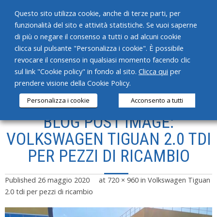
Questo sito utilizza cookie, anche di terze parti, per
funzionalità del sito e attività statistiche. Se vuoi saperne
di più o negare il consenso a tutti o ad alcuni cookie
clicca sul pulsante "Personalizza i cookie". È possibile
revocare il consenso in qualsiasi momento facendo clic
HOME
sul link "Cookie policy" in fondo al sito.
Clicca qui
per
prendere visione della Cookie Policy.
CHI SIAMO
Personalizza i cookie
Acconsento a tutti
SERVIZI
BLOG POST IMAGE:
PRODOTTI
VOLKSWAGEN TIGUAN 2.0 TDI
PER PEZZI DI RICAMBIO
NEWS
CONTATTI
Published
26 maggio 2020
at
720 × 960
in
Volkswagen Tiguan
2.0 tdi per pezzi di ricambio