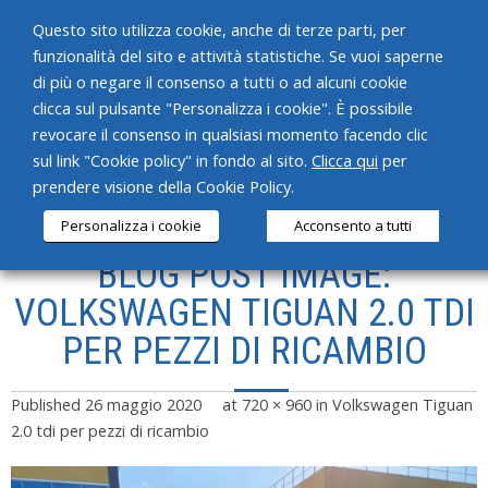
Questo sito utilizza cookie, anche di terze parti, per
funzionalità del sito e attività statistiche. Se vuoi saperne
di più o negare il consenso a tutti o ad alcuni cookie
clicca sul pulsante "Personalizza i cookie". È possibile
revocare il consenso in qualsiasi momento facendo clic
HOME
sul link "Cookie policy" in fondo al sito.
Clicca qui
per
prendere visione della Cookie Policy.
CHI SIAMO
Personalizza i cookie
Acconsento a tutti
SERVIZI
BLOG POST IMAGE:
PRODOTTI
VOLKSWAGEN TIGUAN 2.0 TDI
PER PEZZI DI RICAMBIO
NEWS
CONTATTI
Published
26 maggio 2020
at
720 × 960
in
Volkswagen Tiguan
2.0 tdi per pezzi di ricambio