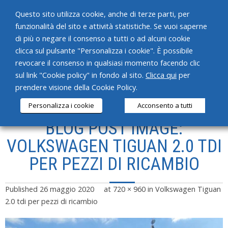
Questo sito utilizza cookie, anche di terze parti, per
funzionalità del sito e attività statistiche. Se vuoi saperne
di più o negare il consenso a tutti o ad alcuni cookie
clicca sul pulsante "Personalizza i cookie". È possibile
revocare il consenso in qualsiasi momento facendo clic
HOME
sul link "Cookie policy" in fondo al sito.
Clicca qui
per
prendere visione della Cookie Policy.
CHI SIAMO
Personalizza i cookie
Acconsento a tutti
SERVIZI
BLOG POST IMAGE:
PRODOTTI
VOLKSWAGEN TIGUAN 2.0 TDI
PER PEZZI DI RICAMBIO
NEWS
CONTATTI
Published
26 maggio 2020
at
720 × 960
in
Volkswagen Tiguan
2.0 tdi per pezzi di ricambio