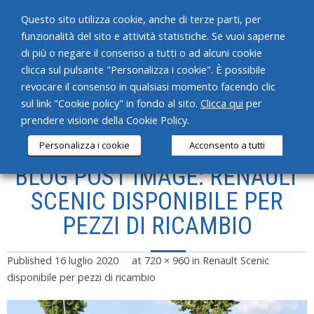
Questo sito utilizza cookie, anche di terze parti, per
funzionalità del sito e attività statistiche. Se vuoi saperne
di più o negare il consenso a tutti o ad alcuni cookie
clicca sul pulsante "Personalizza i cookie". È possibile
revocare il consenso in qualsiasi momento facendo clic
HOME
sul link "Cookie policy" in fondo al sito.
Clicca qui
per
prendere visione della Cookie Policy.
CHI SIAMO
Personalizza i cookie
Acconsento a tutti
SERVIZI
BLOG POST IMAGE: RENAULT
PRODOTTI
SCENIC DISPONIBILE PER
PEZZI DI RICAMBIO
NEWS
CONTATTI
Published
16 luglio 2020
at
720 × 960
in
Renault Scenic
disponibile per pezzi di ricambio