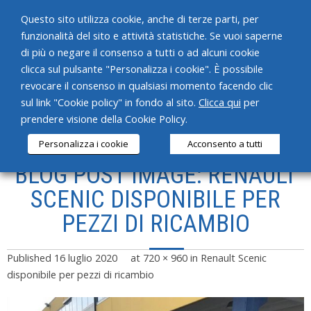
Questo sito utilizza cookie, anche di terze parti, per
funzionalità del sito e attività statistiche. Se vuoi saperne
di più o negare il consenso a tutti o ad alcuni cookie
clicca sul pulsante "Personalizza i cookie". È possibile
revocare il consenso in qualsiasi momento facendo clic
HOME
sul link "Cookie policy" in fondo al sito.
Clicca qui
per
prendere visione della Cookie Policy.
CHI SIAMO
Personalizza i cookie
Acconsento a tutti
SERVIZI
BLOG POST IMAGE: RENAULT
PRODOTTI
SCENIC DISPONIBILE PER
PEZZI DI RICAMBIO
NEWS
CONTATTI
Published
16 luglio 2020
at
720 × 960
in
Renault Scenic
disponibile per pezzi di ricambio