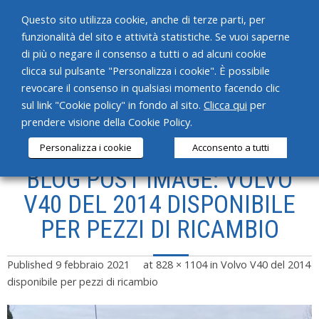
Questo sito utilizza cookie, anche di terze parti, per
funzionalità del sito e attività statistiche. Se vuoi saperne
di più o negare il consenso a tutti o ad alcuni cookie
clicca sul pulsante "Personalizza i cookie". È possibile
revocare il consenso in qualsiasi momento facendo clic
HOME
sul link "Cookie policy" in fondo al sito.
Clicca qui
per
prendere visione della Cookie Policy.
CHI SIAMO
Personalizza i cookie
Acconsento a tutti
SERVIZI
BLOG POST IMAGE: VOLVO
PRODOTTI
V40 DEL 2014 DISPONIBILE
PER PEZZI DI RICAMBIO
NEWS
CONTATTI
Published
9 febbraio 2021
at
828 × 1104
in
Volvo V40 del 2014
disponibile per pezzi di ricambio