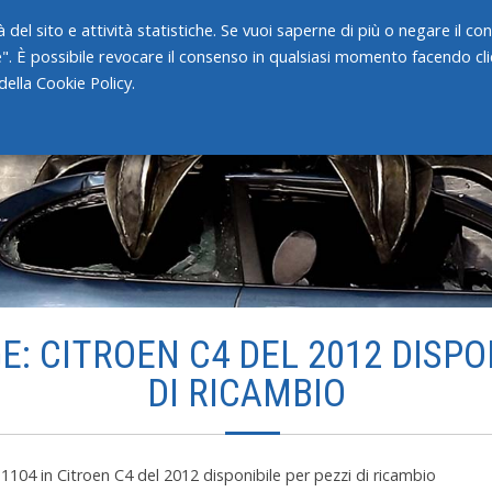
 del sito e attività statistiche. Se vuoi saperne di più o negare il c
e". È possibile revocare il consenso in qualsiasi momento facendo clic
HOME
CHI SIAMO
SERVIZI
ella Cookie Policy.
: CITROEN C4 DEL 2012 DISPO
DI RICAMBIO
 1104
in
Citroen C4 del 2012 disponibile per pezzi di ricambio