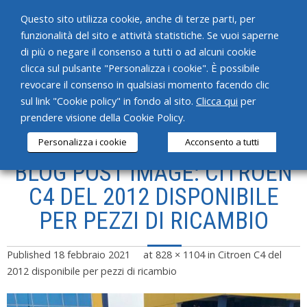
Questo sito utilizza cookie, anche di terze parti, per
funzionalità del sito e attività statistiche. Se vuoi saperne
di più o negare il consenso a tutti o ad alcuni cookie
clicca sul pulsante "Personalizza i cookie". È possibile
revocare il consenso in qualsiasi momento facendo clic
HOME
sul link "Cookie policy" in fondo al sito.
Clicca qui
per
prendere visione della Cookie Policy.
CHI SIAMO
Personalizza i cookie
Acconsento a tutti
SERVIZI
BLOG POST IMAGE: CITROEN
PRODOTTI
C4 DEL 2012 DISPONIBILE
PER PEZZI DI RICAMBIO
NEWS
CONTATTI
Published
18 febbraio 2021
at
828 × 1104
in
Citroen C4 del
2012 disponibile per pezzi di ricambio