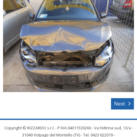
Next
Copyright © RIZZARDO s.r.l. - P.IVA 04011530260 - Va Feltrina sud, 13/a -
31040 Volpago del Montello (TV) - Tel. 0423 622019 -