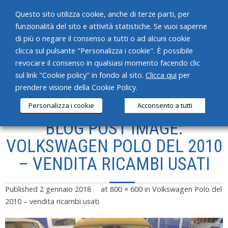
Questo sito utilizza cookie, anche di terze parti, per
funzionalità del sito e attività statistiche. Se vuoi saperne
di più o negare il consenso a tutti o ad alcuni cookie
clicca sul pulsante "Personalizza i cookie". È possibile
revocare il consenso in qualsiasi momento facendo clic
HOME
sul link "Cookie policy" in fondo al sito.
Clicca qui
per
prendere visione della Cookie Policy.
CHI SIAMO
Personalizza i cookie
Acconsento a tutti
SERVIZI
BLOG POST IMAGE:
PRODOTTI
VOLKSWAGEN POLO DEL 2010
– VENDITA RICAMBI USATI
NEWS
CONTATTI
Published
2 gennaio 2018
at
800 × 600
in
Volkswagen Polo del
2010 – vendita ricambi usati