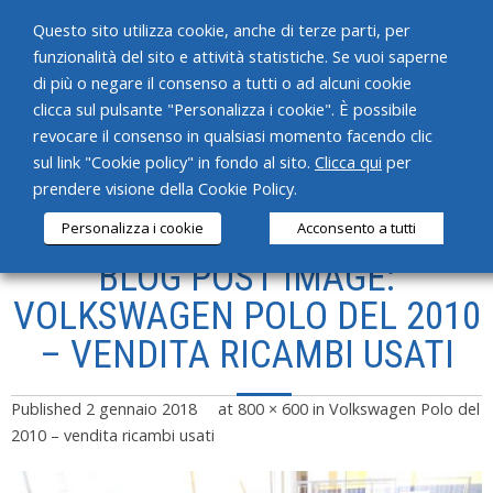
Questo sito utilizza cookie, anche di terze parti, per
funzionalità del sito e attività statistiche. Se vuoi saperne
di più o negare il consenso a tutti o ad alcuni cookie
clicca sul pulsante "Personalizza i cookie". È possibile
revocare il consenso in qualsiasi momento facendo clic
HOME
sul link "Cookie policy" in fondo al sito.
Clicca qui
per
prendere visione della Cookie Policy.
CHI SIAMO
Personalizza i cookie
Acconsento a tutti
SERVIZI
BLOG POST IMAGE:
PRODOTTI
VOLKSWAGEN POLO DEL 2010
– VENDITA RICAMBI USATI
NEWS
CONTATTI
Published
2 gennaio 2018
at
800 × 600
in
Volkswagen Polo del
2010 – vendita ricambi usati