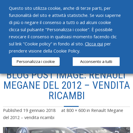
Questo sito utilizza cookie, anche di terze parti, per
funzionalità del sito e attività statistiche. Se vuoi saperne
di più o negare il consenso a tutti o ad alcuni cookie
clicca sul pulsante "Personalizza i cookie". È possibile
revocare il consenso in qualsiasi momento facendo clic
HOME
sul link "Cookie policy" in fondo al sito.
Clicca qui
per
prendere visione della Cookie Policy.
CHI SIAMO
Personalizza i cookie
Acconsento a tutti
SERVIZI
BLOG POST IMAGE: RENAULT
PRODOTTI
MEGANE DEL 2012 – VENDITA
RICAMBI
NEWS
CONTATTI
Published
19 gennaio 2018
at
800 × 600
in
Renault Megane
del 2012 – vendita ricambi