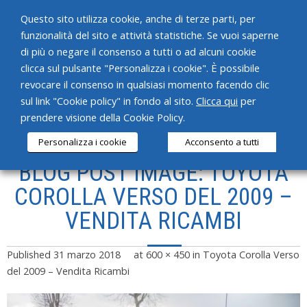
Questo sito utilizza cookie, anche di terze parti, per
funzionalità del sito e attività statistiche. Se vuoi saperne
di più o negare il consenso a tutti o ad alcuni cookie
clicca sul pulsante "Personalizza i cookie". È possibile
revocare il consenso in qualsiasi momento facendo clic
HOME
sul link "Cookie policy" in fondo al sito.
Clicca qui
per
prendere visione della Cookie Policy.
CHI SIAMO
Personalizza i cookie
Acconsento a tutti
SERVIZI
BLOG POST IMAGE: TOYOTA
PRODOTTI
COROLLA VERSO DEL 2009 –
VENDITA RICAMBI
NEWS
CONTATTI
Published
31 marzo 2018
at
600 × 450
in
Toyota Corolla Verso
del 2009 – Vendita Ricambi