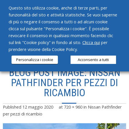
Questo sito utilizza cookie, anche di terze parti, per
funzionalità del sito e attività statistiche. Se vuoi saperne
di più o negare il consenso a tutti o ad alcuni cookie
clicca sul pulsante "Personalizza i cookie". È possibile
revocare il consenso in qualsiasi momento facendo clic
HOME
sul link "Cookie policy" in fondo al sito.
Clicca qui
per
prendere visione della Cookie Policy.
CHI SIAMO
Personalizza i cookie
Acconsento a tutti
SERVIZI
BLOG POST IMAGE: NISSAN
PRODOTTI
PATHFINDER PER PEZZI DI
RICAMBIO
NEWS
CONTATTI
Published
12 maggio 2020
at
720 × 960
in
Nissan Pathfinder
per pezzi di ricambio