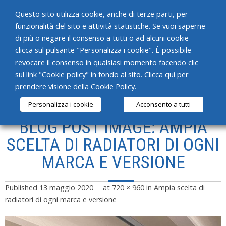
Questo sito utilizza cookie, anche di terze parti, per
funzionalità del sito e attività statistiche. Se vuoi saperne
di più o negare il consenso a tutti o ad alcuni cookie
clicca sul pulsante "Personalizza i cookie". È possibile
revocare il consenso in qualsiasi momento facendo clic
HOME
sul link "Cookie policy" in fondo al sito.
Clicca qui
per
prendere visione della Cookie Policy.
CHI SIAMO
Personalizza i cookie
Acconsento a tutti
SERVIZI
BLOG POST IMAGE: AMPIA
PRODOTTI
SCELTA DI RADIATORI DI OGNI
MARCA E VERSIONE
NEWS
CONTATTI
Published
13 maggio 2020
at
720 × 960
in
Ampia scelta di
radiatori di ogni marca e versione