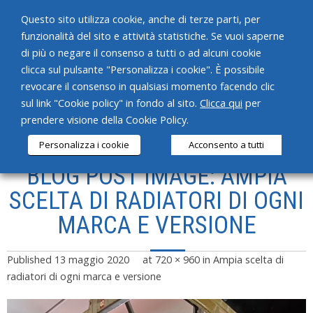
Questo sito utilizza cookie, anche di terze parti, per
funzionalità del sito e attività statistiche. Se vuoi saperne
di più o negare il consenso a tutti o ad alcuni cookie
clicca sul pulsante "Personalizza i cookie". È possibile
revocare il consenso in qualsiasi momento facendo clic
HOME
sul link "Cookie policy" in fondo al sito.
Clicca qui
per
prendere visione della Cookie Policy.
CHI SIAMO
Personalizza i cookie
Acconsento a tutti
SERVIZI
BLOG POST IMAGE: AMPIA
PRODOTTI
SCELTA DI RADIATORI DI OGNI
MARCA E VERSIONE
NEWS
CONTATTI
Published
13 maggio 2020
at
720 × 960
in
Ampia scelta di
radiatori di ogni marca e versione