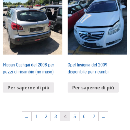
Nissan Qashqai del 2008 per
Opel Insignia del 2009
pezzi di ricambio (no muso)
disponibile per ricambi
Per saperne di più
Per saperne di più
←
1
2
3
4
5
6
7
→