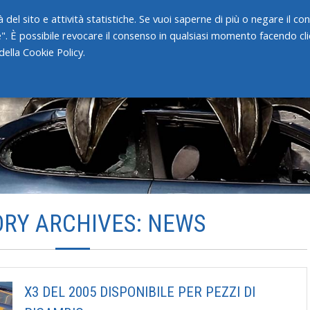
 del sito e attività statistiche. Se vuoi saperne di più o negare il c
e". È possibile revocare il consenso in qualsiasi momento facendo clic
HOME
CHI SIAMO
SERVIZI
ella Cookie Policy.
RY ARCHIVES: NEWS
X3 DEL 2005 DISPONIBILE PER PEZZI DI