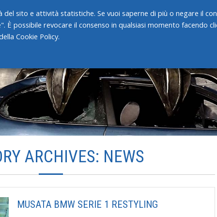
 del sito e attività statistiche. Se vuoi saperne di più o negare il c
e". È possibile revocare il consenso in qualsiasi momento facendo clic
HOME
CHI SIAMO
SERVIZI
ella Cookie Policy.
RY ARCHIVES: NEWS
MUSATA BMW SERIE 1 RESTYLING