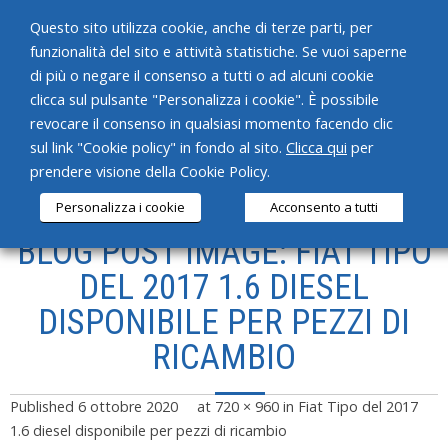
Questo sito utilizza cookie, anche di terze parti, per
funzionalità del sito e attività statistiche. Se vuoi saperne
di più o negare il consenso a tutti o ad alcuni cookie
clicca sul pulsante "Personalizza i cookie". È possibile
revocare il consenso in qualsiasi momento facendo clic
HOME
sul link "Cookie policy" in fondo al sito.
Clicca qui
per
prendere visione della Cookie Policy.
CHI SIAMO
Personalizza i cookie
Acconsento a tutti
SERVIZI
BLOG POST IMAGE: FIAT TIPO
PRODOTTI
DEL 2017 1.6 DIESEL
DISPONIBILE PER PEZZI DI
NEWS
RICAMBIO
CONTATTI
Published
6 ottobre 2020
at
720 × 960
in
Fiat Tipo del 2017
1.6 diesel disponibile per pezzi di ricambio