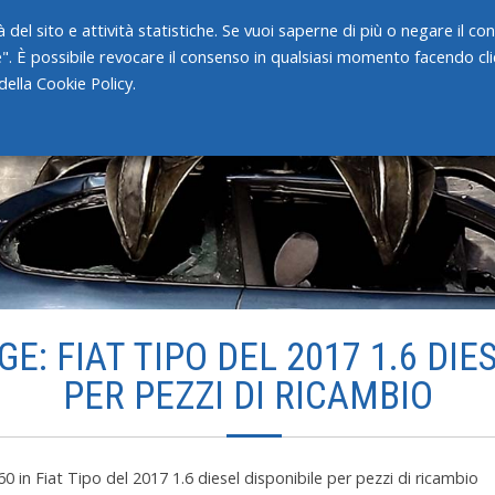
 del sito e attività statistiche. Se vuoi saperne di più o negare il c
e". È possibile revocare il consenso in qualsiasi momento facendo clic
HOME
CHI SIAMO
SERVIZI
ella Cookie Policy.
E: FIAT TIPO DEL 2017 1.6 DIE
PER PEZZI DI RICAMBIO
60
in
Fiat Tipo del 2017 1.6 diesel disponibile per pezzi di ricambio